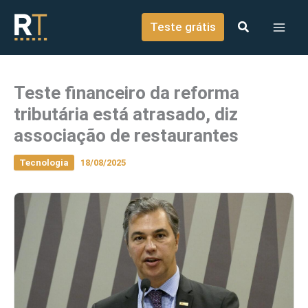
o
Ir para o conteúdo
conteúdo
Teste grátis
Teste financeiro da reforma
tributária está atrasado, diz
associação de restaurantes
Tecnologia
18/08/2025