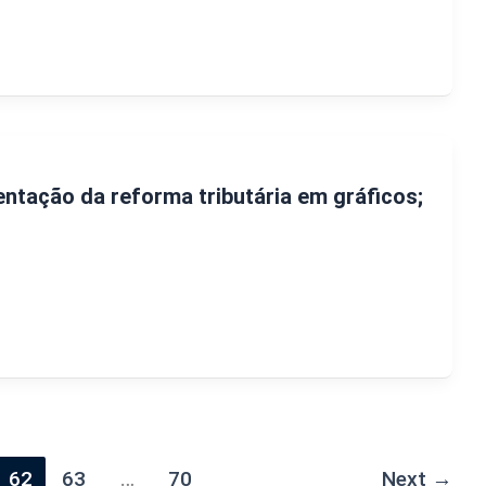
ntação da reforma tributária em gráficos;
62
63
…
70
Next
→