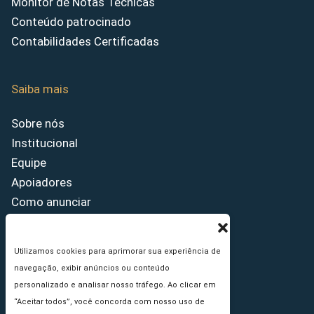
Monitor de Notas Técnicas
Conteúdo patrocinado
Contabilidades Certificadas
Saiba mais
Sobre nós
Institucional
Equipe
Apoiadores
Como anunciar
Fale conosco
Termos de uso
Utilizamos cookies para aprimorar sua experiência de
Política de privacidade
navegação, exibir anúncios ou conteúdo
Princípios Editoriais
personalizado e analisar nosso tráfego. Ao clicar em
“Aceitar todos”, você concorda com nosso uso de