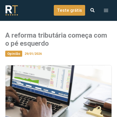
o
Ir para o conteúdo
conteúdo
Teste grátis
A reforma tributária começa com
o pé esquerdo
Opinião
29/01/2026