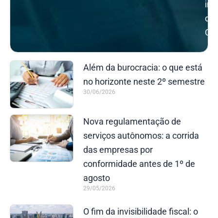
ins
da
Con
Além da burocracia: o que está
no horizonte neste 2º semestre
30/06/2026
Nova regulamentação de
serviços autônomos: a corrida
das empresas por
conformidade antes de 1º de
agosto
29/05/2026
O fim da invisibilidade fiscal: o