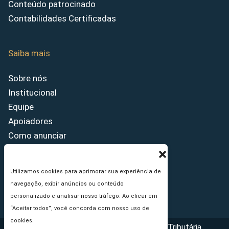
Conteúdo patrocinado
Contabilidades Certificadas
Saiba mais
Sobre nós
Institucional
Equipe
Apoiadores
Como anunciar
Fale conosco
Termos de uso
Utilizamos cookies para aprimorar sua experiência de
Política de privacidade
navegação, exibir anúncios ou conteúdo
Princípios Editoriais
personalizado e analisar nosso tráfego. Ao clicar em
“Aceitar todos”, você concorda com nosso uso de
cookies.
Copyright © 2026 - Portal da Reforma Tributária