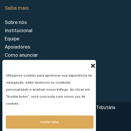
Saiba mais
Sobre nós
Institucional
Equipe
Apoiadores
Como anunciar
Fale conosco
Termos de uso
Utilizamos cookies para aprimorar sua experiência de
Política de privacidade
navegação, exibir anúncios ou conteúdo
Princípios Editoriais
personalizado e analisar nosso tráfego. Ao clicar em
“Aceitar todos”, você concorda com nosso uso de
cookies.
Copyright © 2026 - Portal da Reforma Tributária
Aceitar todos