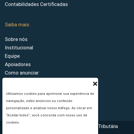
Contabilidades Certificadas
Saiba mais
Sobre nós
Institucional
Equipe
Apoiadores
Como anunciar
Fale conosco
Termos de uso
Utilizamos cookies para aprimorar sua experiência de
Política de privacidade
navegação, exibir anúncios ou conteúdo
Princípios Editoriais
personalizado e analisar nosso tráfego. Ao clicar em
“Aceitar todos”, você concorda com nosso uso de
cookies.
Copyright © 2026 - Portal da Reforma Tributária