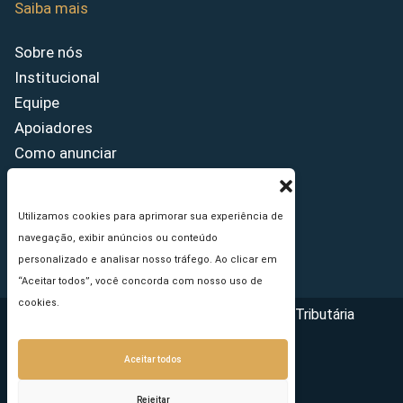
Saiba mais
Sobre nós
Institucional
Equipe
Apoiadores
Como anunciar
Fale conosco
Termos de uso
Utilizamos cookies para aprimorar sua experiência de
Política de privacidade
navegação, exibir anúncios ou conteúdo
Princípios Editoriais
personalizado e analisar nosso tráfego. Ao clicar em
“Aceitar todos”, você concorda com nosso uso de
cookies.
Copyright © 2026 - Portal da Reforma Tributária
Aceitar todos
Rejeitar