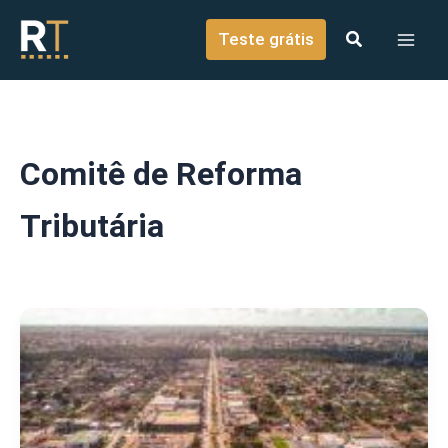
o
Ir para o conteúdo
conteúdo
Teste grátis
Comitê de Reforma
Tributária