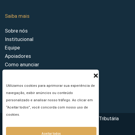
Saiba mais
Sobre nós
Institucional
Equipe
Apoiadores
Como anunciar
Fale conosco
Termos de uso
Utilizamos cookies para aprimorar sua experiência de
Política de privacidade
navegação, exibir anúncios ou conteúdo
Princípios Editoriais
personalizado e analisar nosso tráfego. Ao clicar em
“Aceitar todos”, você concorda com nosso uso de
cookies.
Copyright © 2026 - Portal da Reforma Tributária
Aceitar todos