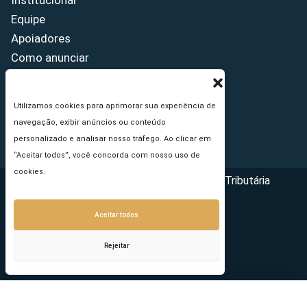
Institucional
Equipe
Apoiadores
Como anunciar
Fale conosco
Termos de uso
Utilizamos cookies para aprimorar sua experiência de
Política de privacidade
navegação, exibir anúncios ou conteúdo
Princípios Editoriais
personalizado e analisar nosso tráfego. Ao clicar em
“Aceitar todos”, você concorda com nosso uso de
cookies.
Copyright © 2026 - Portal da Reforma Tributária
Aceitar todos
Rejeitar
Seu e-mail