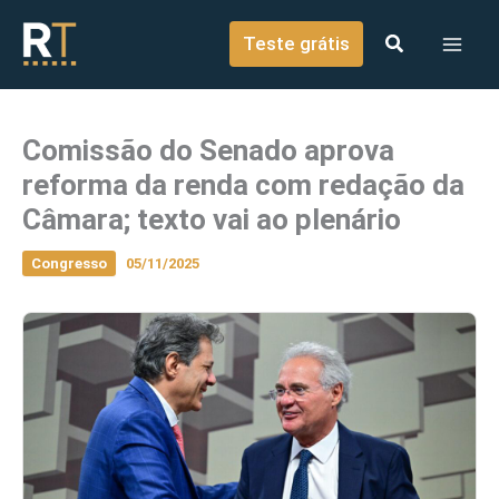
o
Ir para o conteúdo
conteúdo
Teste grátis
Comissão do Senado aprova
reforma da renda com redação da
Câmara; texto vai ao plenário
Congresso
05/11/2025