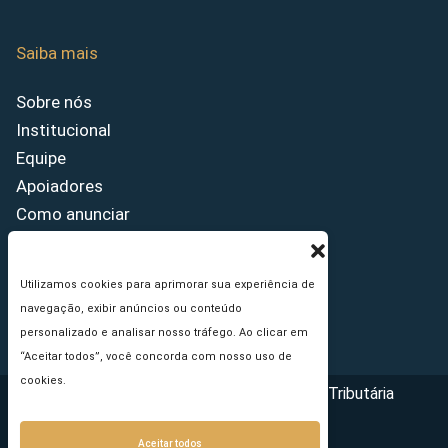
Saiba mais
Sobre nós
Institucional
Equipe
Apoiadores
Como anunciar
Fale conosco
Termos de uso
Utilizamos cookies para aprimorar sua experiência de
Política de privacidade
navegação, exibir anúncios ou conteúdo
Princípios Editoriais
personalizado e analisar nosso tráfego. Ao clicar em
“Aceitar todos”, você concorda com nosso uso de
cookies.
Copyright © 2026 - Portal da Reforma Tributária
Aceitar todos