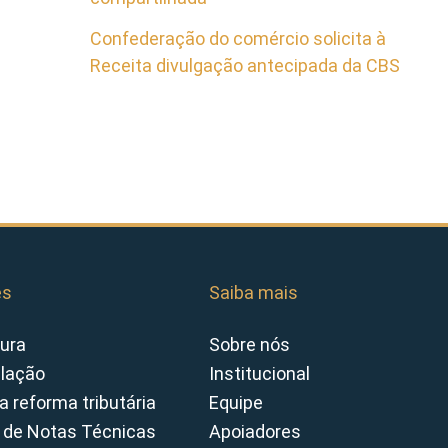
Confederação do comércio solicita à
Receita divulgação antecipada da CBS
es
Saiba mais
ura
Sobre nós
slação
Institucional
a reforma tributária
Equipe
 de Notas Técnicas
Apoiadores