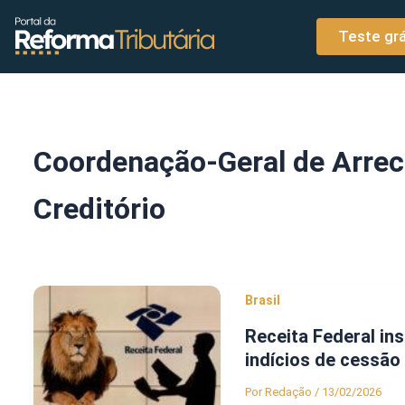
o
Ir para o conteúdo
conteúdo
Teste grá
Coordenação-Geral de Arrec
Creditório
Brasil
Receita Federal in
indícios de cessão 
Por
Redação
/
13/02/2026