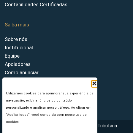
Contabilidades Certificadas
Saiba mais
Sobre nós
Institucional
Equipe
Apoiadores
Como anunciar
Fale conosco
Termos de uso
Utilizamos cookies para aprimorar sua experiência de
Política de privacidade
navegação, exibir anúncios ou conteúdo
Princípios Editoriais
personalizado e analisar nosso tráfego. Ao clicar em
“Aceitar todos”, você concorda com nosso uso de
cookies.
Copyright © 2026 - Portal da Reforma Tributária