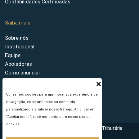
Contabilidades Certificadas
Saiba mais
Sobre nós
Institucional
Equipe
Apoiadores
Como anunciar
Fale conosco
Termos de uso
Utilizamos cookies para aprimorar sua experiência de
Política de privacidade
navegação, exibir anúncios ou conteúdo
Princípios Editoriais
personalizado e analisar nosso tráfego. Ao clicar em
“Aceitar todos”, você concorda com nosso uso de
cookies.
Copyright © 2026 - Portal da Reforma Tributária