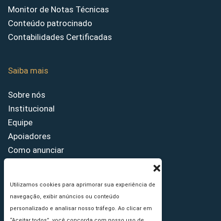
Monitor de Notas Técnicas
Conteúdo patrocinado
Contabilidades Certificadas
Saiba mais
Sobre nós
Institucional
Equipe
Apoiadores
Como anunciar
Fale conosco
Termos de uso
Utilizamos cookies para aprimorar sua experiência de
Política de privacidade
navegação, exibir anúncios ou conteúdo
Princípios Editoriais
personalizado e analisar nosso tráfego. Ao clicar em
“Aceitar todos”, você concorda com nosso uso de