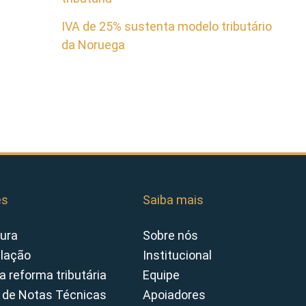
IVA de 25% sustenta modelo tributário
da Noruega
es
Saiba mais
ura
Sobre nós
slação
Institucional
a reforma tributária
Equipe
 de Notas Técnicas
Apoiadores