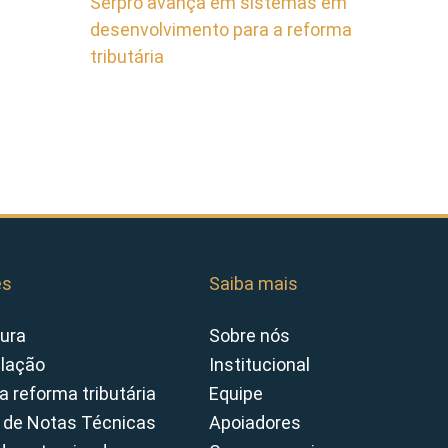
Serpro avança em sistemas em
desenvolvimento para a reforma
tributária
es
Saiba mais
ura
Sobre nós
slação
Institucional
a reforma tributária
Equipe
 de Notas Técnicas
Apoiadores