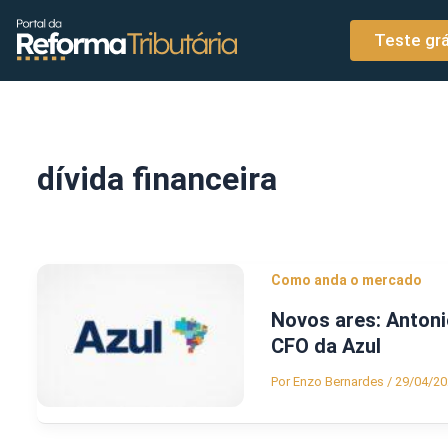
o
Ir para o conteúdo
conteúdo
Teste grá
dívida financeira
Como anda o mercado
Novos ares: Anton
CFO da Azul
Por
Enzo Bernardes
/
29/04/20