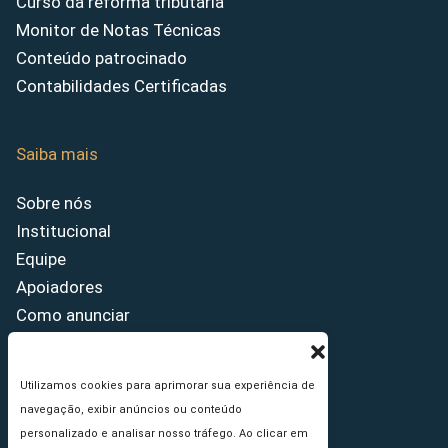
Curso da reforma tributária
Monitor de Notas Técnicas
Conteúdo patrocinado
Contabilidades Certificadas
Saiba mais
Sobre nós
Institucional
Equipe
Apoiadores
Como anunciar
Fale conosco
Termos de uso
Utilizamos cookies para aprimorar sua experiência de
Política de privacidade
navegação, exibir anúncios ou conteúdo
Princípios Editoriais
personalizado e analisar nosso tráfego. Ao clicar em