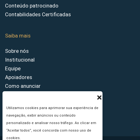
Conteúdo patrocinado
Contabilidades Certificadas
Saiba mais
Sobre nós
Institucional
Equipe
Apoiadores
Como anunciar
Fale conosco
Termos de uso
Utilizamos cookies para aprimorar sua experiência de
Política de privacidade
navegação, exibir anúncios ou conteúdo
Princípios Editoriais
personalizado e analisar nosso tráfego. Ao clicar em
“Aceitar todos”, você concorda com nosso uso de
cookies.