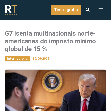
o
Ir para o conteúdo
conteúdo
Teste grátis
G7 isenta multinacionais norte-
americanas do imposto mínimo
global de 15 %
Internacional
30/06/2025