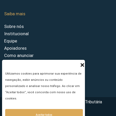
Saiba mais
Sobre nós
Institucional
Equipe
Apoiadores
Como anunciar
Fale conosco
Termos de uso
Utilizamos cookies para aprimorar sua experiência de
Política de privacidade
navegação, exibir anúncios ou conteúdo
Princípios Editoriais
personalizado e analisar nosso tráfego. Ao clicar em
“Aceitar todos”, você concorda com nosso uso de
cookies.
Copyright © 2026 - Portal da Reforma Tributária
Aceitar todos