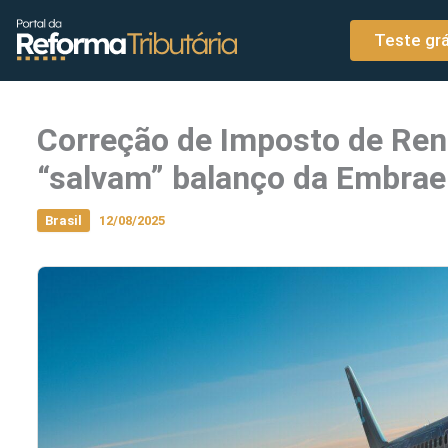
o
Ir para o conteúdo
conteúdo
Teste grá
Correção de Imposto de Ren
“salvam” balanço da Embrae
Brasil
12/08/2025