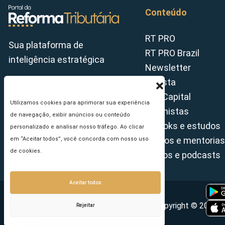
Conteúdo
RT PRO
Sua plataforma de
RT PRO Brazil
inteligência estratégica
Newsletter
Revista
Tax Capital
Utilizamos cookies para aprimorar sua experiência
Colunistas
de navegação, exibir anúncios ou conteúdo
E-books e estudos
personalizado e analisar nosso tráfego. Ao clicar
Cursos e mentorias
em “Aceitar todos”, você concorda com nosso uso
de cookies.
Vídeos e podcasts
Aceitar todos
Copyright © 2026 - 
Rejeitar