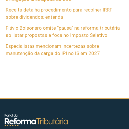
Receita detalha procedimento para recolher IRRF
sobre dividendos; entenda
Flávio Bolsonaro omite “pausa” na reforma tributária
ao listar propostas e foca no Imposto Seletivo
Especialistas mencionam incertezas sobre
manutenção da carga do IPI no IS em 2027