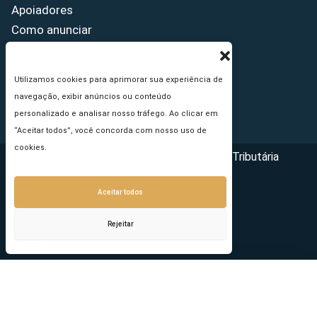
Apoiadores
Como anunciar
Fale conosco
Termos de uso
Utilizamos cookies para aprimorar sua experiência de
Política de privacidade
navegação, exibir anúncios ou conteúdo
Princípios Editoriais
personalizado e analisar nosso tráfego. Ao clicar em
“Aceitar todos”, você concorda com nosso uso de
cookies.
Copyright © 2026 - Portal da Reforma Tributária
Aceitar todos
Rejeitar
Seu e-mail