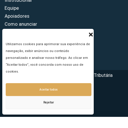
Institucional
Equipe
Apoiadores
Como anunciar
Fale conosco
Termos de uso
Utilizamos cookies para aprimorar sua experiência de
Política de privacidade
navegação, exibir anúncios ou conteúdo
Princípios Editoriais
personalizado e analisar nosso tráfego. Ao clicar em
“Aceitar todos”, você concorda com nosso uso de
cookies.
Copyright © 2026 - Portal da Reforma Tributária
Aceitar todos
Rejeitar
Seu e-mail