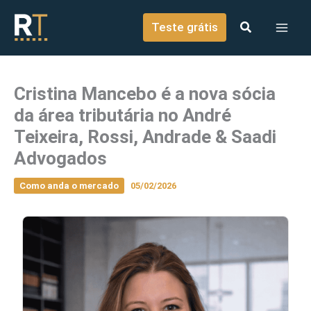
o
Ir para o conteúdo
conteúdo
Teste grátis
Cristina Mancebo é a nova sócia
da área tributária no André
Teixeira, Rossi, Andrade & Saadi
Advogados
Como anda o mercado
05/02/2026