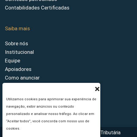
Contabilidades Certificadas
Saiba mais
Sobre nós
Institucional
Equipe
Apoiadores
Como anunciar
Fale conosco
Termos de uso
Utilizamos cookies para aprimorar sua experiência de
Política de privacidade
navegação, exibir anúncios ou conteúdo
Princípios Editoriais
personalizado e analisar nosso tráfego. Ao clicar em
“Aceitar todos”, você concorda com nosso uso de
cookies.
Copyright © 2026 - Portal da Reforma Tributária