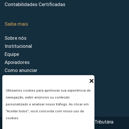
Contabilidades Certificadas
Saiba mais
Sobre nós
Institucional
Equipe
Apoiadores
Como anunciar
Fale conosco
Termos de uso
Utilizamos cookies para aprimorar sua experiência de
Política de privacidade
navegação, exibir anúncios ou conteúdo
Princípios Editoriais
personalizado e analisar nosso tráfego. Ao clicar em
“Aceitar todos”, você concorda com nosso uso de
cookies.
Copyright © 2026 - Portal da Reforma Tributária