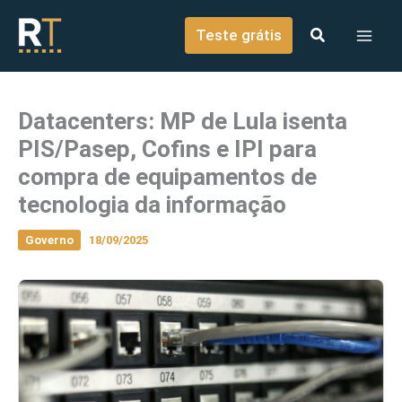
o
Ir para o conteúdo
conteúdo
Teste grátis
Datacenters: MP de Lula isenta
PIS/Pasep, Cofins e IPI para
compra de equipamentos de
tecnologia da informação
Governo
18/09/2025