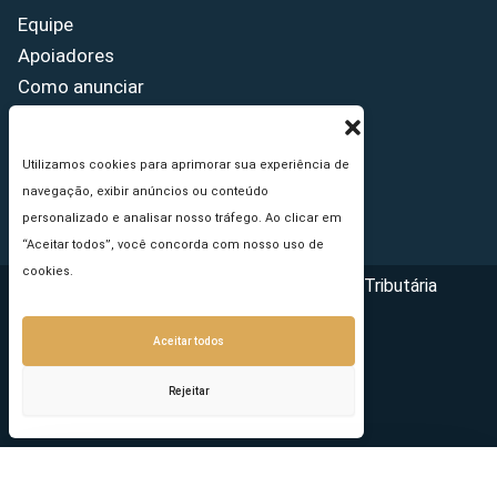
Equipe
Apoiadores
Como anunciar
Fale conosco
Termos de uso
Utilizamos cookies para aprimorar sua experiência de
Política de privacidade
navegação, exibir anúncios ou conteúdo
Princípios Editoriais
personalizado e analisar nosso tráfego. Ao clicar em
“Aceitar todos”, você concorda com nosso uso de
cookies.
Copyright © 2026 - Portal da Reforma Tributária
Aceitar todos
Rejeitar
Seu e-mail