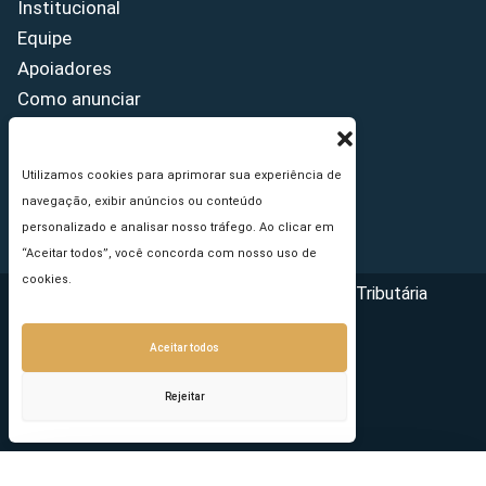
Institucional
Equipe
Apoiadores
Como anunciar
Fale conosco
Termos de uso
Utilizamos cookies para aprimorar sua experiência de
Política de privacidade
navegação, exibir anúncios ou conteúdo
Princípios Editoriais
personalizado e analisar nosso tráfego. Ao clicar em
“Aceitar todos”, você concorda com nosso uso de
cookies.
Copyright © 2026 - Portal da Reforma Tributária
Aceitar todos
Rejeitar
Seu e-mail