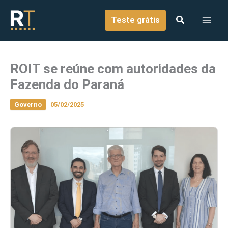
o
Ir para o conteúdo
conteúdo
Teste grátis
ROIT se reúne com autoridades da
Fazenda do Paraná
Governo
05/02/2025