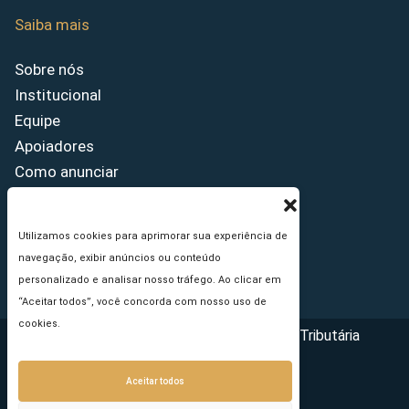
Saiba mais
Sobre nós
Institucional
Equipe
Apoiadores
Como anunciar
Fale conosco
Termos de uso
Utilizamos cookies para aprimorar sua experiência de
Política de privacidade
navegação, exibir anúncios ou conteúdo
Princípios Editoriais
personalizado e analisar nosso tráfego. Ao clicar em
“Aceitar todos”, você concorda com nosso uso de
cookies.
Copyright © 2026 - Portal da Reforma Tributária
Aceitar todos