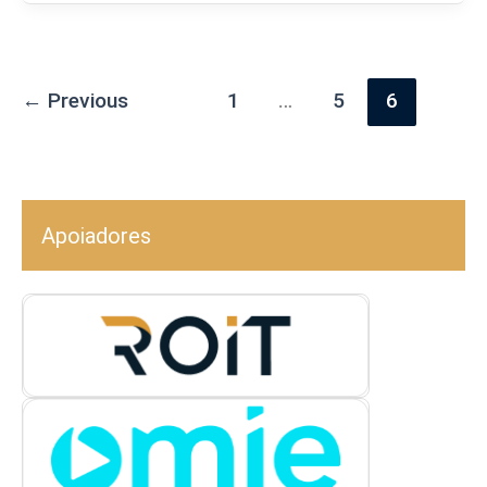
←
Previous
1
…
5
6
Apoiadores