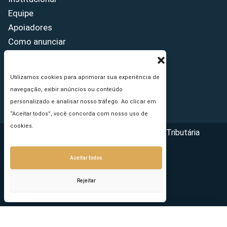
Equipe
Apoiadores
Como anunciar
Fale conosco
Termos de uso
Utilizamos cookies para aprimorar sua experiência de
Política de privacidade
navegação, exibir anúncios ou conteúdo
Princípios Editoriais
personalizado e analisar nosso tráfego. Ao clicar em
“Aceitar todos”, você concorda com nosso uso de
cookies.
Copyright © 2026 - Portal da Reforma Tributária
Aceitar todos
Rejeitar
Seu e-mail