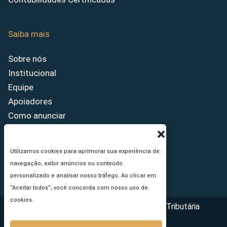
Saiba mais
Sobre nós
Institucional
Equipe
Apoiadores
Como anunciar
Fale conosco
Termos de uso
Utilizamos cookies para aprimorar sua experiência de
Política de privacidade
navegação, exibir anúncios ou conteúdo
Princípios Editoriais
personalizado e analisar nosso tráfego. Ao clicar em
“Aceitar todos”, você concorda com nosso uso de
cookies.
Copyright © 2026 - Portal da Reforma Tributária