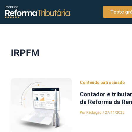
o
Ir para o conteúdo
conteúdo
Teste grá
IRPFM
Conteúdo patrocinado
Contador e tributa
da Reforma da Re
Por
Redação
/
27/11/2025