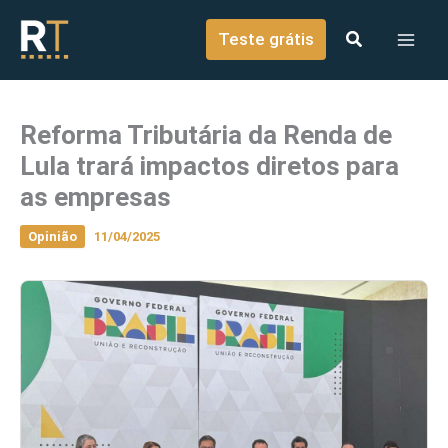
o
Ir para o conteúdo
conteúdo
Teste grátis
Reforma Tributária da Renda de
Lula trará impactos diretos para
as empresas
Opinião
11/04/2025