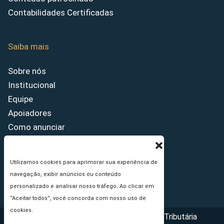
Contabilidades Certificadas
Saiba mais
Sobre nós
Institucional
Equipe
Apoiadores
Como anunciar
Fale conosco
Termos de uso
Utilizamos cookies para aprimorar sua experiência de
Política de privacidade
navegação, exibir anúncios ou conteúdo
Princípios Editoriais
personalizado e analisar nosso tráfego. Ao clicar em
“Aceitar todos”, você concorda com nosso uso de
cookies.
Copyright © 2026 - Portal da Reforma Tributária