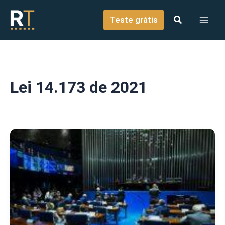
o
Ir para o conteúdo
conteúdo
Teste grátis
Lei 14.173 de 2021