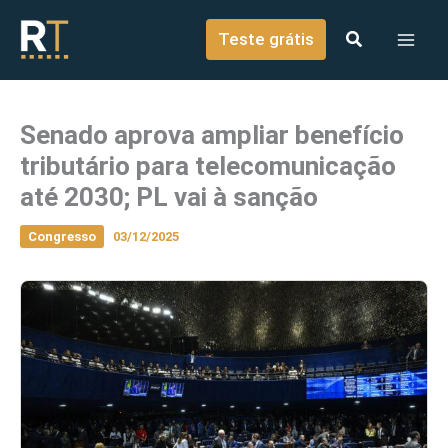
o
Ir para o conteúdo
conteúdo
Teste grátis
Senado aprova ampliar benefício
tributário para telecomunicação
até 2030; PL vai à sanção
Congresso
03/12/2025