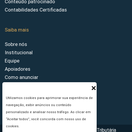
Conteúdo patrocinado
Contabilidades Certificadas
Saiba mais
Sobre nós
Institucional
Equipe
Apoiadores
Como anunciar
Fale conosco
Termos de uso
Utilizamos cookies para aprimorar sua experiência de
Política de privacidade
navegação, exibir anúncios ou conteúdo
Princípios Editoriais
personalizado e analisar nosso tráfego. Ao clicar em
“Aceitar todos”, você concorda com nosso uso de
cookies.
Copyright © 2026 - Portal da Reforma Tributária