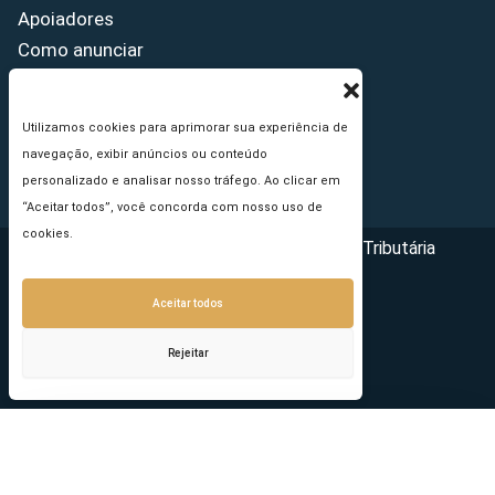
Apoiadores
Como anunciar
Fale conosco
Termos de uso
Utilizamos cookies para aprimorar sua experiência de
Política de privacidade
navegação, exibir anúncios ou conteúdo
Princípios Editoriais
personalizado e analisar nosso tráfego. Ao clicar em
“Aceitar todos”, você concorda com nosso uso de
cookies.
Copyright © 2026 - Portal da Reforma Tributária
Aceitar todos
Rejeitar
Seu e-mail