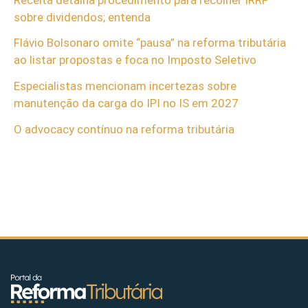
sobre dividendos; entenda
Flávio Bolsonaro omite “pausa” na reforma tributária
ao listar propostas e foca no Imposto Seletivo
Especialistas mencionam incertezas sobre
manutenção da carga do IPI no IS em 2027
O advocacy contínuo na reforma tributária