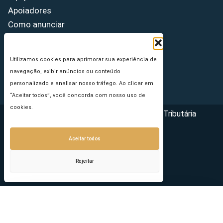
Apoiadores
Como anunciar
Fale conosco
Termos de uso
Utilizamos cookies para aprimorar sua experiência de
Política de privacidade
navegação, exibir anúncios ou conteúdo
Princípios Editoriais
personalizado e analisar nosso tráfego. Ao clicar em
“Aceitar todos”, você concorda com nosso uso de
cookies.
Copyright © 2026 - Portal da Reforma Tributária
Aceitar todos
Rejeitar
Seu e-mail