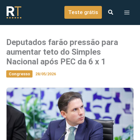
o
Ir para o conteúdo
conteúdo
Teste grátis
Deputados farão pressão para
aumentar teto do Simples
Nacional após PEC da 6 x 1
Congresso
28/05/2026