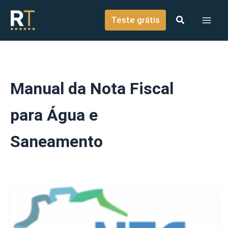
o
Ir para o conteúdo
conteúdo
Teste grátis
Manual da Nota Fiscal
para Água e
Saneamento