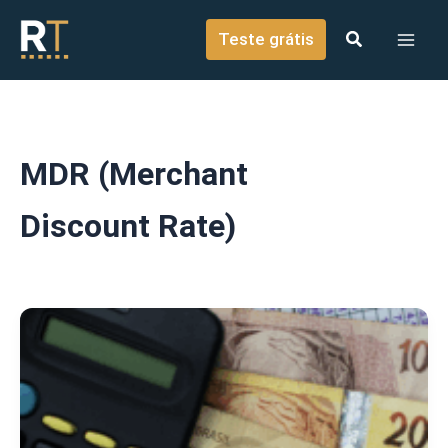
o
Ir para o conteúdo
conteúdo
Teste grátis
MDR (Merchant
Discount Rate)