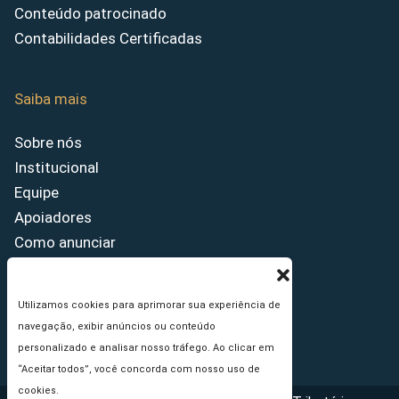
Conteúdo patrocinado
Contabilidades Certificadas
Saiba mais
Sobre nós
Institucional
Equipe
Apoiadores
Como anunciar
Fale conosco
Termos de uso
Utilizamos cookies para aprimorar sua experiência de
Política de privacidade
navegação, exibir anúncios ou conteúdo
Princípios Editoriais
personalizado e analisar nosso tráfego. Ao clicar em
“Aceitar todos”, você concorda com nosso uso de
cookies.