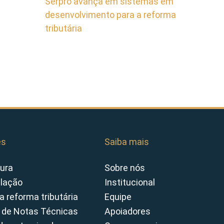
Serpro avança em sistemas em
desenvolvimento para a reforma
tributária
es
Saiba mais
ura
Sobre nós
slação
Institucional
a reforma tributária
Equipe
 de Notas Técnicas
Apoiadores