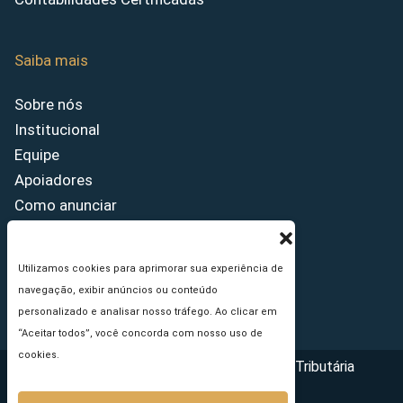
Saiba mais
Sobre nós
Institucional
Equipe
Apoiadores
Como anunciar
Fale conosco
Termos de uso
Utilizamos cookies para aprimorar sua experiência de
Política de privacidade
navegação, exibir anúncios ou conteúdo
Princípios Editoriais
personalizado e analisar nosso tráfego. Ao clicar em
“Aceitar todos”, você concorda com nosso uso de
cookies.
Copyright © 2026 - Portal da Reforma Tributária