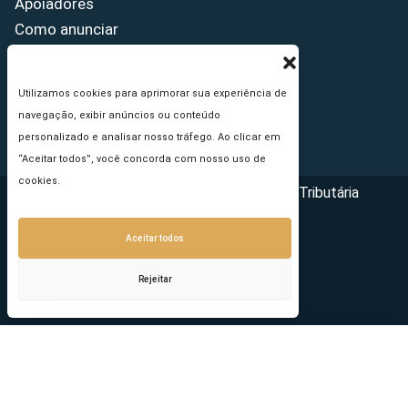
Apoiadores
Como anunciar
Fale conosco
Termos de uso
Utilizamos cookies para aprimorar sua experiência de
Política de privacidade
navegação, exibir anúncios ou conteúdo
Princípios Editoriais
personalizado e analisar nosso tráfego. Ao clicar em
“Aceitar todos”, você concorda com nosso uso de
cookies.
Copyright © 2026 - Portal da Reforma Tributária
Aceitar todos
Rejeitar
Seu e-mail