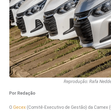
Reprodução: Rafa Nedder
Por Redação
O
Gecex
(Comitê-Executivo de Gestão) da Camex (Câmara de Comércio Exterior) aprovou na 3ª feira (23.jun.2026) a criação de cotas adi