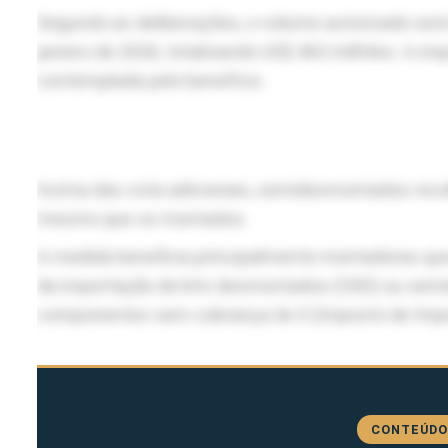
Segundo as deliberações, o volume autorizado ser
janeiro de 2026, totalizando US$ 463 milhões. A i
contemplada pelo benefício.
Acima das cota adicionais, semidesmontados recolh
mesmo que os montados.
A medida beneficia principalmente montadoras que p
da importação de kits desmontados (CKD) ou semi
componentes sem cobrança do II (Imposto de Impo
CONTEÚDO