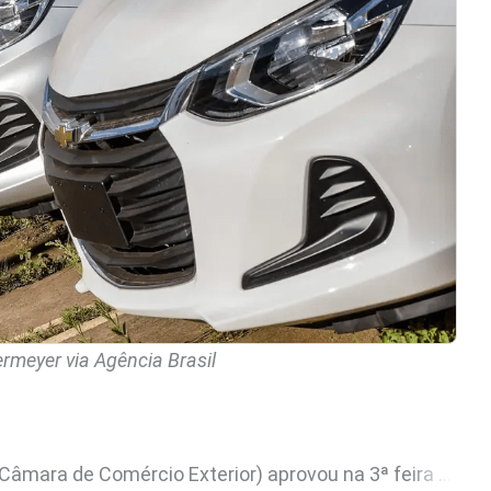
meyer via Agência Brasil
cionais de importação com alíquota zero para veículos desmontados e semidesmontados. A medida entra em vigor em 1º de julho de 2026 e dura 6 meses.