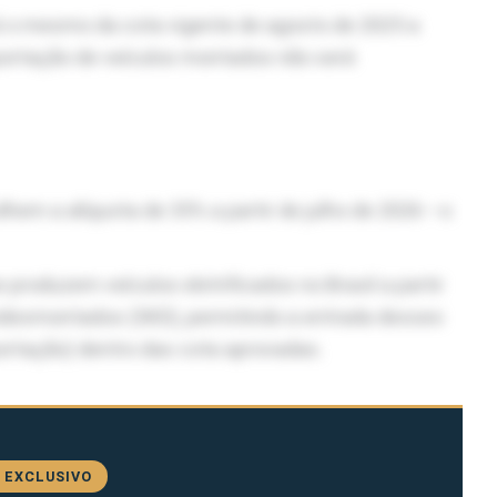
á o mesmo da cota vigente de agosto de 2025 a
mportação de veículos montados não será
em a alíquota de 35% a partir de julho de 2026 –o
roduzem veículos eletrificados no Brasil a partir
desmontados (SKD), permitindo a entrada desses
rtação) dentro das cota aprovadas.
 EXCLUSIVO