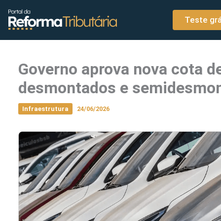
o
Ir para o conteúdo
conteúdo
Teste grá
Governo aprova nova cota de 
desmontados e semidesmon
Infraestrutura
24/06/2026