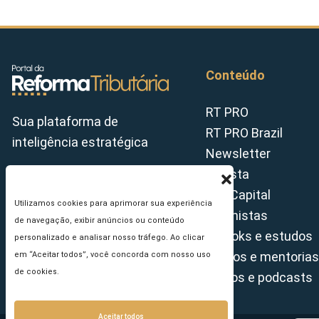
Conteúdo
RT PRO
Sua plataforma de
RT PRO Brazil
inteligência estratégica
Newsletter
Revista
Tax Capital
Utilizamos cookies para aprimorar sua experiência
Colunistas
de navegação, exibir anúncios ou conteúdo
E-books e estudos
personalizado e analisar nosso tráfego. Ao clicar
Cursos e mentorias
em “Aceitar todos”, você concorda com nosso uso
de cookies.
Vídeos e podcasts
Aceitar todos