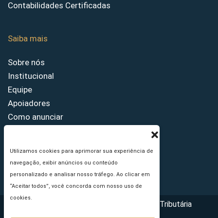
Contabilidades Certificadas
Saiba mais
Sobre nós
Institucional
Equipe
Apoiadores
Como anunciar
Fale conosco
Termos de uso
Utilizamos cookies para aprimorar sua experiência de
Política de privacidade
navegação, exibir anúncios ou conteúdo
Princípios Editoriais
personalizado e analisar nosso tráfego. Ao clicar em
“Aceitar todos”, você concorda com nosso uso de
cookies.
Copyright © 2026 - Portal da Reforma Tributária