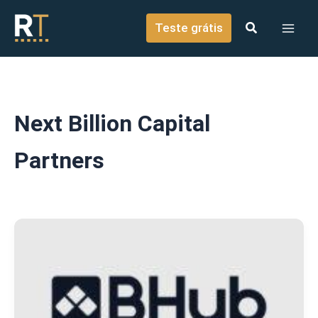
o
Ir para o conteúdo
conteúdo
Teste grátis
Next Billion Capital
Partners