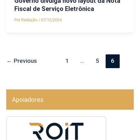
Governo divulga novo layout da Nota
Fiscal de Serviço Eletrônica
Por
Redação
/
07/12/2024
←
Previous
1
…
5
6
Apoiadores