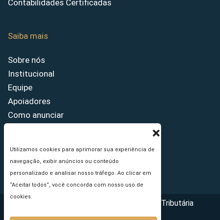
Contabilidades Certificadas
Saiba mais
Sobre nós
Institucional
Equipe
Apoiadores
Como anunciar
Fale conosco
Termos de uso
Utilizamos cookies para aprimorar sua experiência de
Política de privacidade
navegação, exibir anúncios ou conteúdo
Princípios Editoriais
personalizado e analisar nosso tráfego. Ao clicar em
“Aceitar todos”, você concorda com nosso uso de
cookies.
Copyright © 2026 - Portal da Reforma Tributária