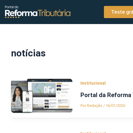
o
Ir para o conteúdo
conteúdo
Teste grá
notícias
Institucional
Portal da Reforma 
Por
Redação
/
16/01/2026