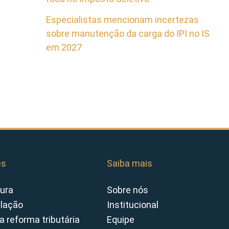
Especialistas mencionam incertezas
sobre manutenção da carga do IPI no IS
em 2027
es
Saiba mais
ura
Sobre nós
slação
Institucional
a reforma tributária
Equipe