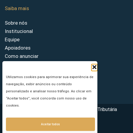
Saiba mais
Sobre nós
Institucional
Equipe
Apoiadores
Como anunciar
Fale conosco
Termos de uso
Utilizamos cookies para aprimorar sua experiência de
Política de privacidade
navegação, exibir anúncios ou conteúdo
Princípios Editoriais
personalizado e analisar nosso tráfego. Ao clicar em
“Aceitar todos”, você concorda com nosso uso de
cookies.
Copyright © 2026 - Portal da Reforma Tributária
Aceitar todos