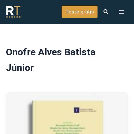
o
Ir para o conteúdo
conteúdo
Teste grátis
Onofre Alves Batista
Júnior