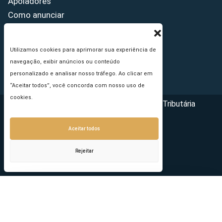
Apoiadores
Como anunciar
Fale conosco
Termos de uso
Utilizamos cookies para aprimorar sua experiência de
Política de privacidade
navegação, exibir anúncios ou conteúdo
Princípios Editoriais
personalizado e analisar nosso tráfego. Ao clicar em
“Aceitar todos”, você concorda com nosso uso de
cookies.
Copyright © 2026 - Portal da Reforma Tributária
Aceitar todos
Rejeitar
Seu e-mail