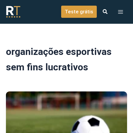
o
Ir para o conteúdo
conteúdo
Teste grátis
organizações esportivas
sem fins lucrativos