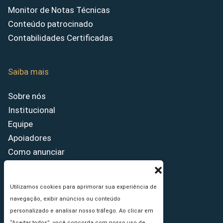
Monitor de Notas Técnicas
Conteúdo patrocinado
Contabilidades Certificadas
Saiba mais
Sobre nós
Institucional
Equipe
Apoiadores
Como anunciar
Fale conosco
Termos de uso
Utilizamos cookies para aprimorar sua experiência de
Política de privacidade
navegação, exibir anúncios ou conteúdo
Princípios Editoriais
personalizado e analisar nosso tráfego. Ao clicar em
“Aceitar todos”, você concorda com nosso uso de